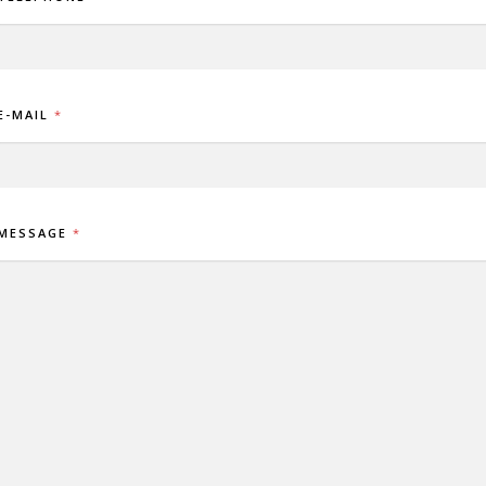
E-MAIL
*
MESSAGE
*